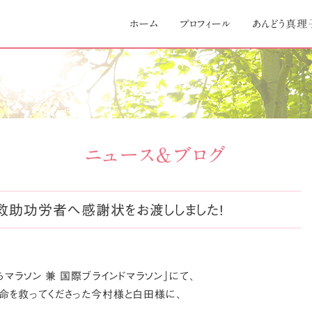
Skip
to
ホーム
プロフィール
あんどう真理
content
ニュース＆ブログ
救助功労者へ感謝状をお渡ししました!
らマラソン 兼 国際ブラインドマラソン」にて、
命を救ってくださった今村様と白田様に、