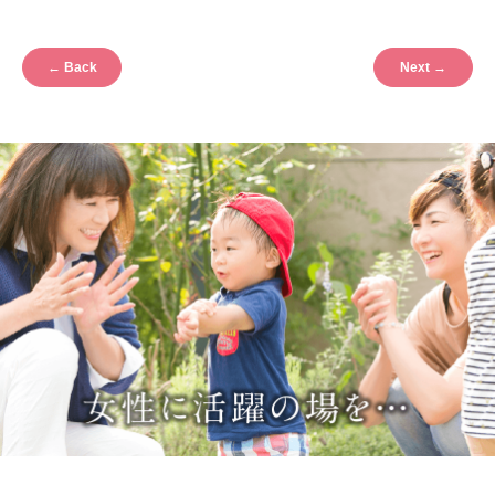
←
Back
Next
→