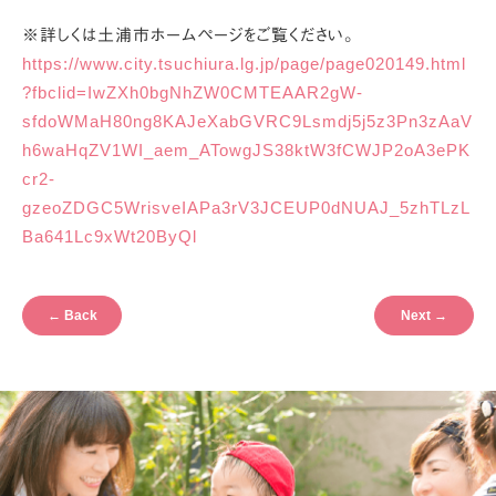
※詳しくは土浦市ホームページをご覧ください。
https://www.city.tsuchiura.lg.jp/page/page020149.html
?fbclid=IwZXh0bgNhZW0CMTEAAR2gW-
sfdoWMaH80ng8KAJeXabGVRC9Lsmdj5j5z3Pn3zAaV
h6waHqZV1WI_aem_ATowgJS38ktW3fCWJP2oA3ePK
cr2-
gzeoZDGC5WrisveIAPa3rV3JCEUP0dNUAJ_5zhTLzL
Ba641Lc9xWt20ByQl
←
Back
Next
→