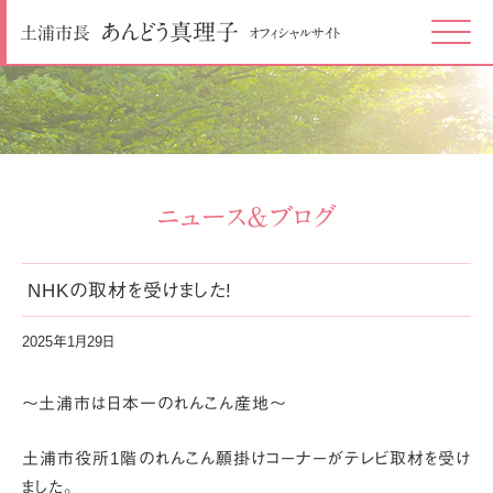
あんどう
真理子
土浦市長
オフィシャルサイト
Click
ニュース＆ブログ
NHKの取材を受けました!
2025年1月29日
～土浦市は日本一のれんこん産地～
土浦市役所1階のれんこん願掛けコーナーがテレビ取材を受け
ました。