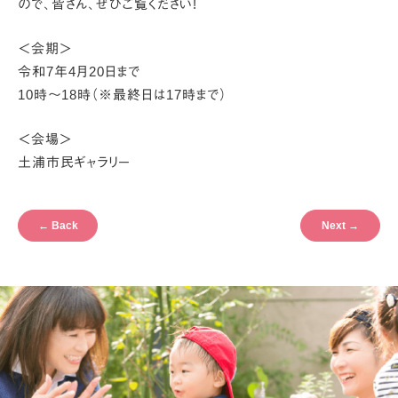
ので、
皆さん、ぜひご覧ください!
＜会期＞
令和7年4月20日まで
10時～18時（※最終日は17時まで）
＜会場＞
土浦市民ギャラリー
←
Back
Next
→