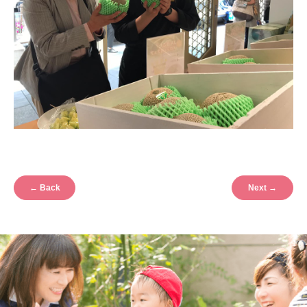
←
Back
Next
→