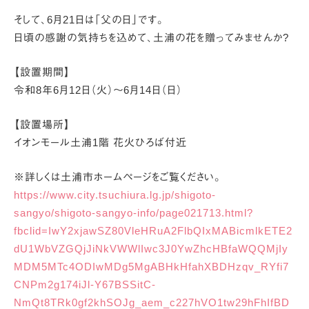
そして、6月21日は「父の日」です。
日頃の感謝の気持ちを込めて、土浦の花を贈ってみませんか?
【設置期間】
令和8年6月12日（火）～6月14日（日）
【設置場所】
イオンモール土浦1階 花火ひろば付近
※詳しくは土浦市ホームページをご覧ください。
https://www.city.tsuchiura.lg.jp/shigoto-
sangyo/shigoto-sangyo-info/page021713.html?
fbclid=IwY2xjawSZ80VleHRuA2FlbQIxMABicmlkETE2
dU1WbVZGQjJiNkVWWlIwc3J0YwZhcHBfaWQQMjIy
MDM5MTc4ODIwMDg5MgABHkHfahXBDHzqv_RYfi7
CNPm2g174iJl-Y67BSSitC-
NmQt8TRk0gf2khSOJg_aem_c227hVO1tw29hFhIfBD