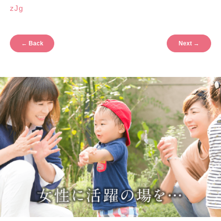
zJg
←
Back
Next
→