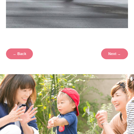
←
Back
Next
→