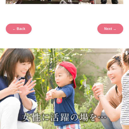
←
Back
Next
→