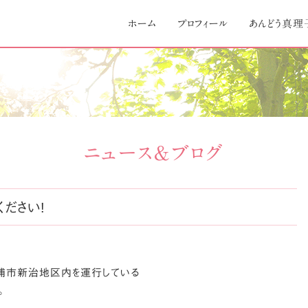
Skip
to
ホーム
プロフィール
あんどう真理
content
ニュース＆ブログ
ださい!
土浦市新治地区内を運行している
。