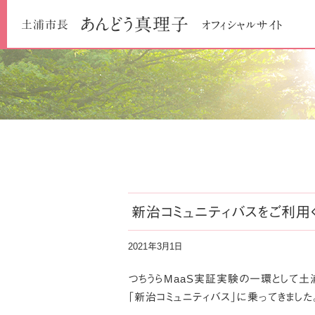
あんどう
真理子
土浦市長
オフィシャルサイト
新治コミュニティバスをご利用く
2021年3月1日
つちうらMaaS実証実験の一環として
「新治コミュニティバス」に乗ってきました