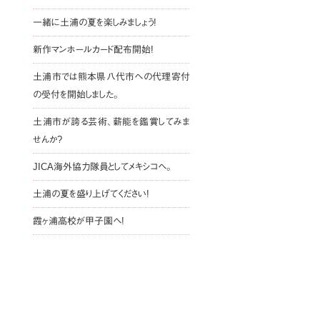
一緒に土浦の夏を楽しみましょう!
新作マンホールカード配布開始!
土浦市では熊本県八代市への代理寄付
の受付を開始しました。
土浦市が誇る芸術、薪能を鑑賞してみま
せんか?
JICA海外協力隊員としてメキシコへ。
土浦の夏を盛り上げてください!
霞ヶ浦高校が甲子園へ!