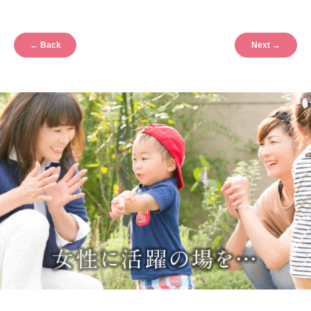
←
Back
Next
→