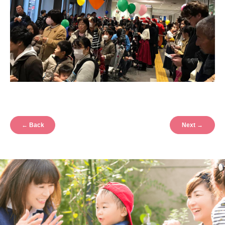
←
Back
Next
→