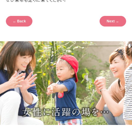
ぜひ来年も走りに来てください!
←
Back
Next
→