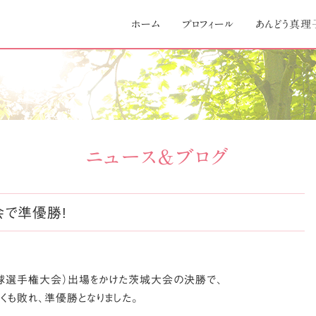
Skip
to
ホーム
プロフィール
あんどう真理
content
ニュース＆ブログ
で準優勝!
球選手権大会）出場をかけた茨城大会の決勝で、
くも敗れ、準優勝となりました。