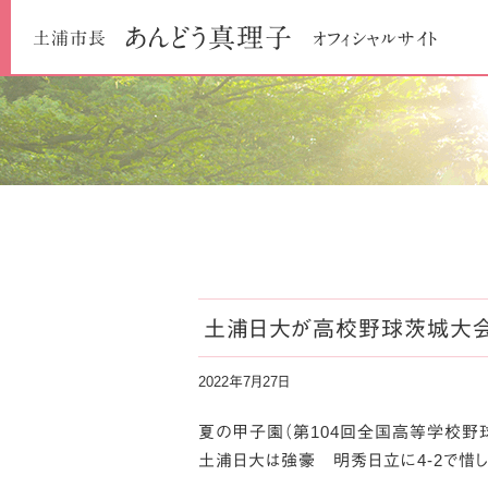
あんどう
真理子
土浦市長
オフィシャルサイト
土浦日大が高校野球茨城大会
2022年7月27日
夏の甲子園（第104回全国高等学校野
土浦日大は強豪 明秀日立に4-2で惜し