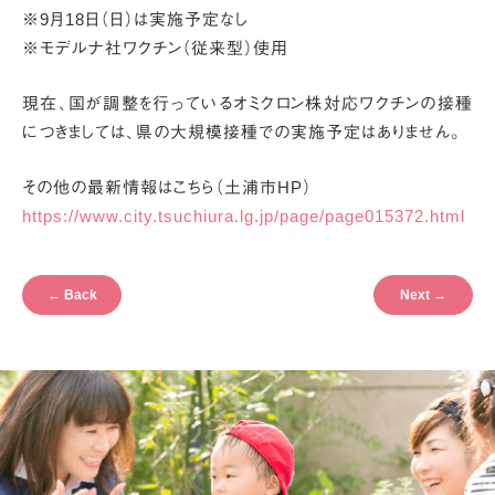
※9月18日（日）は実施予定なし
※モデルナ社ワクチン（従来型）使用
現在、国が調整を行っているオミクロン株対応ワクチンの接種
につきましては、
県の大規模接種での実施予定はありません。
その他の最新情報はこちら（土浦市HP）
https://www.city.tsuchiura.lg.jp/page/page015372.html
←
Back
Next
→