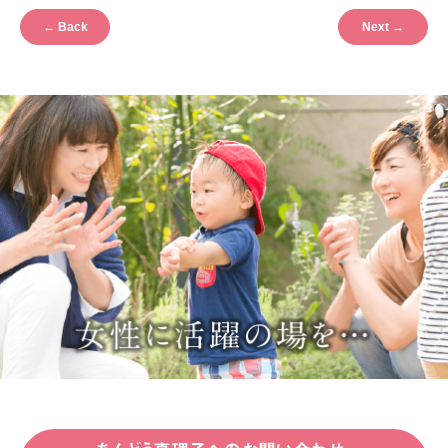
←
Back
Next
→