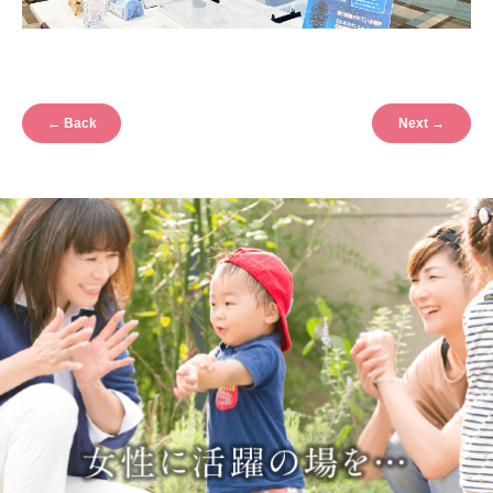
←
Back
Next
→