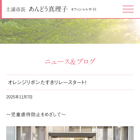
あんどう
真理子
土浦市長
オフィシャルサイト
Click
ニュース＆ブログ
オレンジリボンたすきリレースタート!
2025年11月7日
～児童虐待防止をめざして～