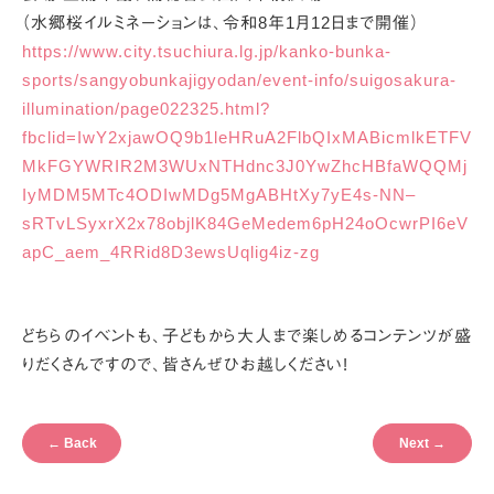
（水郷桜イルミネーションは、令和8年1月12日まで開催）
https://www.city.tsuchiura.lg.jp/kanko-bunka-
sports/sangyobunkajigyodan/event-info/suigosakura-
illumination/page022325.html?
fbclid=IwY2xjawOQ9b1leHRuA2FlbQIxMABicmlkETFV
MkFGYWRIR2M3WUxNTHdnc3J0YwZhcHBfaWQQMj
IyMDM5MTc4ODIwMDg5MgABHtXy7yE4s-NN–
sRTvLSyxrX2x78objlK84GeMedem6pH24oOcwrPI6eV
apC_aem_4RRid8D3ewsUqlig4iz-zg
どちらのイベントも、子どもから大人まで楽しめるコンテンツが
盛
りだくさんですので、皆さんぜひお越しください!
←
Back
Next
→