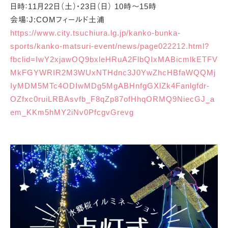
日時：11月22日（土）・23日（日） 10時～15時
会場：J:COMフィールド土浦
https://www.city.tsuchiura.lg.jp/kanko-bunka-
sports/kanko-matsuri-event/news/page022212.html?
fbclid=IwY2xjawOQ9bxleHRuA2FlbQIxMABicmlkETFV
MkFGYWRIR2M3WUxNTHdnc3J0YwZhcHBfaWQQMj
IyMDM5MTc4ODIwMDg5MgABHnfgGXlZk4Fanlgfdr-
OZfxc0ruiLRBAsvfb_F8qZp87ofHhqORMQ9NiecGJ_a
em_KKm5hMY2iNv0PfcgvGrevg