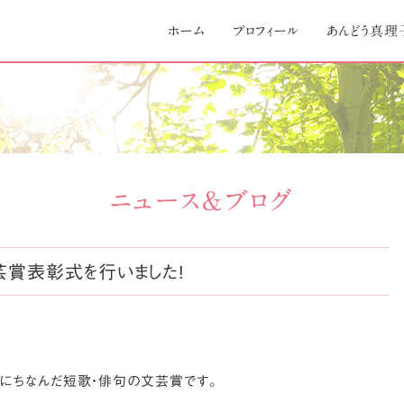
Skip
to
ホーム
プロフィール
あんどう真理
content
ニュース＆ブログ
芸賞表彰式を行いました!
にちなんだ短歌・俳句の文芸賞です。