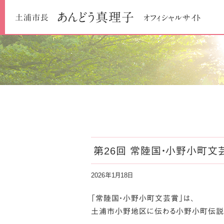
あんどう
真理子
土浦市長
オフィシャルサイト
第26回 常陸国・小野小町文
2026年1月18日
「常陸国・小野小町文芸賞」は、
土浦市小野地区に伝わる小野小町伝説