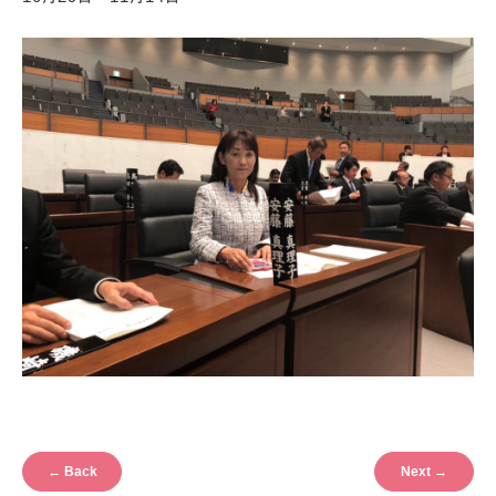
←
Back
Next
→