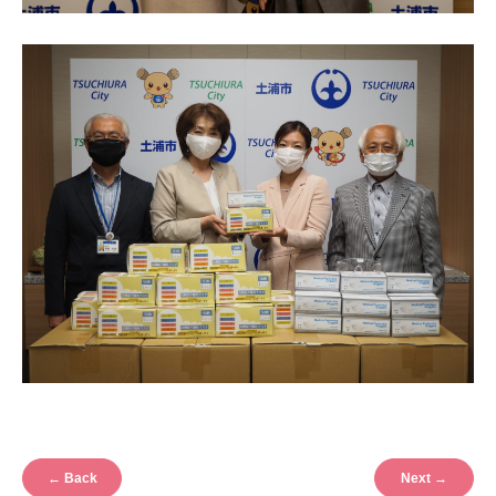
←
Back
Next
→