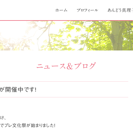
Skip
to
ホーム
プロフィール
あんどう真理
content
ニュース＆ブログ
」が開催中です!
け、
浦でプレ文化祭が始まりました!