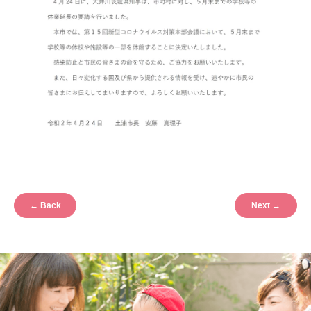
←
Back
Next
→