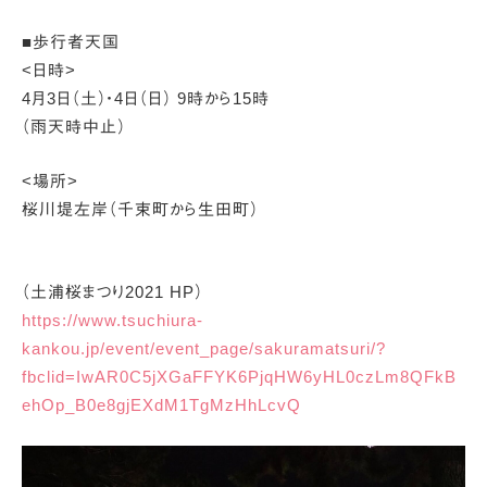
■歩行者天国
<日時>
4月3日（土）・4日（日） 9時から15時
（雨天時中止）
<場所>
桜川堤左岸（千束町から生田町）
（土浦桜まつり2021 HP）
https://www.tsuchiura-
kankou.jp/event/event_page/sakuramatsuri/?
fbclid=IwAR0C5jXGaFFYK6PjqHW6yHL0czLm8QFkB
ehOp_B0e8gjEXdM1TgMzHhLcvQ