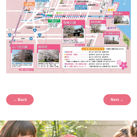
←
Back
Next
→