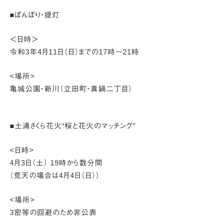
■ぼんぼり・提灯
＜日時＞
令和3年4月11日（日）までの17時～21時
<場所>
亀城公園・新川（立田町・真鍋二丁目）
■土浦さくら花火“桜と花火のマッチング”
<日時>
4月3日（土） 19時から数分間
（荒天の場合は4月4日（日））
<場所>
3密等の回避のため非公表